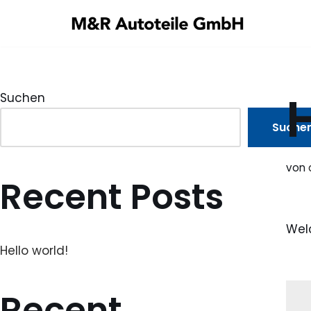
Zum
Inhalt
springen
H
Suchen
Suche
von
Recent Posts
Welc
Hello world!
Recent